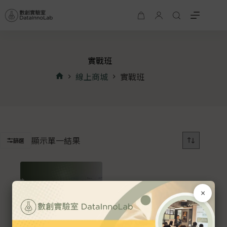
實戰班
線上商城
實戰班
顯示單一結果
篩選
×