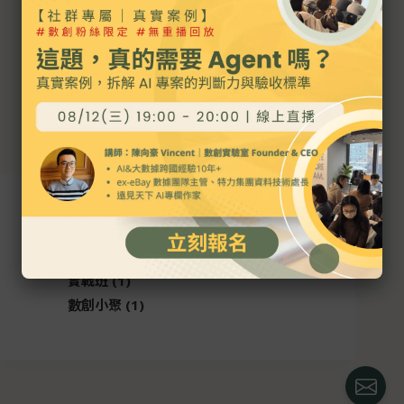
AI 成效驗收實戰課｜
沒有標準答案的 AI，
該怎麼驗收？
NT$
4,980
分類清單
體驗課
3
實戰班
1
數創小聚
1