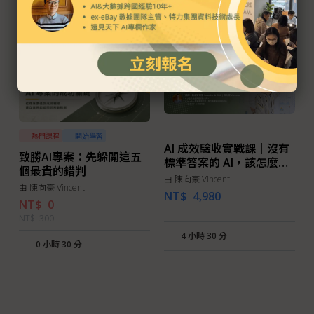
熱門課程
開始學習
AI 成效驗收實戰課｜沒有
致勝AI專案：先躲開這五
標準答案的 AI，該怎麼驗
個最貴的錯判
收？
由 陳向豪 Vincent
由 陳向豪 Vincent
NT$
4,980
NT$
0
NT$
300
4 小時 30 分
0 小時 30 分