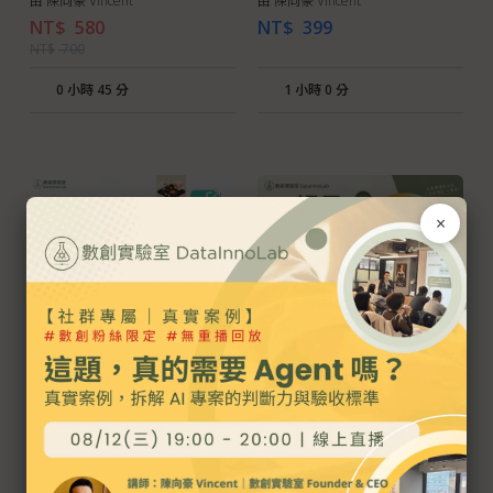
由 陳向豪 Vincent
由 陳向豪 Vincent
NT$
580
NT$
399
NT$
700
0 小時 45 分
1 小時 0 分
×
數創小聚 2026/08：
AI 場景挖掘入門：把日常
Bitter Lesson 2.0：從更
卡點變成 AI 候選清單
多資料、更大模型，到可
由 數創實驗室
由 陳向豪 Vincent
規模化的回饋閉環
NT$
289
NT$
580
NT$
700
-
0
0 小時 40 分